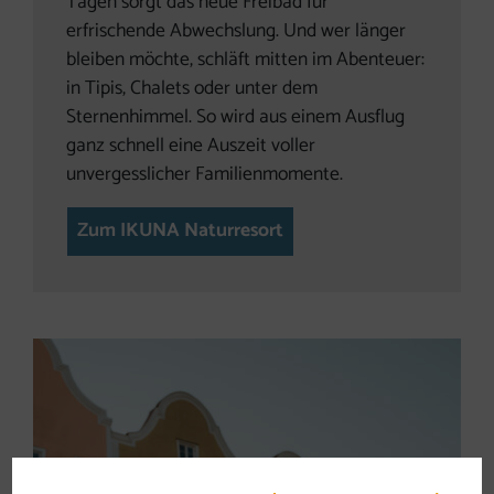
Tagen sorgt das neue Freibad für
erfrischende Abwechslung. Und wer länger
bleiben möchte, schläft mitten im Abenteuer:
in Tipis, Chalets oder unter dem
Sternenhimmel. So wird aus einem Ausflug
ganz schnell eine Auszeit voller
unvergesslicher Familienmomente.
Zum IKUNA Naturresort