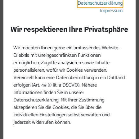
Datenschutzerklärung
Impressum
Wir respektieren Ihre Privatsphäre
Wir möchten Ihnen gerne ein umfassendes Website-
Erlebnis mit uneingeschränkten Funktionen
ermöglichen, Zugriffe analysieren sowie Inhalte
Schärding – Stadt der
personalisieren, wofür wir Cookies verwenden.
Schätze
Vereinzelt kann eine Datenübermittlung in ein Drittland
erfolgen (Art. 49 (1) lit. a DSGVO). Nähere
Bunte Fassaden, der ruhige Inn und ein
Informationen finden Sie in unserer
Datenschutzerklärung. Mit Ihrer Zustimmung
Lebensgefühl zwischen Geschichte und
akzeptieren Sie die Cookies, die Sie über die
Genuss: Mit der Initiative “Stadt der Schätze”
individuellen Einstellungen selbst verwalten und
wird die barocke Altstadt zum Erlebnis für
jederzeit widerrufen können.
alle Sinne – mit versteckten Plätzen,
besonderen Perspektiven und Geschichten,