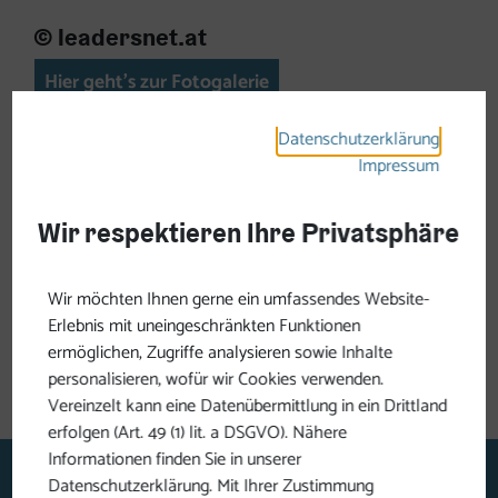
© leadersnet.at
Hier geht's zur Fotogalerie
Datenschutzerklärung
Impressum
Video
Wir respektieren Ihre Privatsphäre
© Genussland OÖ
Wir möchten Ihnen gerne ein umfassendes Website-
Erlebnis mit uneingeschränkten Funktionen
Hier geht's zum Video
ermöglichen, Zugriffe analysieren sowie Inhalte
personalisieren, wofür wir Cookies verwenden.
Vereinzelt kann eine Datenübermittlung in ein Drittland
erfolgen (Art. 49 (1) lit. a DSGVO). Nähere
Informationen finden Sie in unserer
Datenschutzerklärung. Mit Ihrer Zustimmung