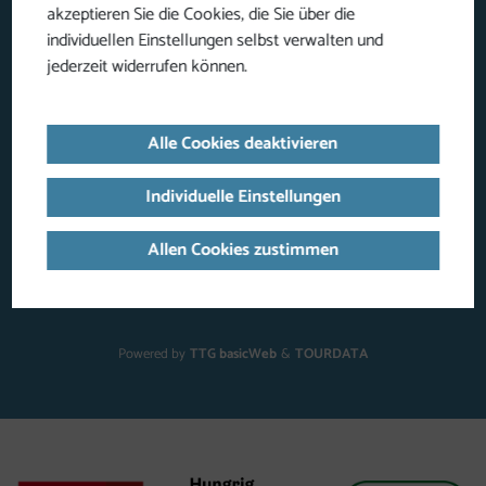
auf Facebook 
auf Insta
akzeptieren Sie die Cookies, die Sie über die
individuellen Einstellungen selbst verwalten und
jederzeit widerrufen können.
Oberösterreicher Ball
Impressum
Alle Cookies deaktivieren
(neues Fenster)
Datenschutz
Individuelle Einstellungen
Platzordnung
Allen Cookies zustimmen
Barrierefreiheitserklärung
Cookies anpassen
Powered by
TTG basicWeb
&
TOURDATA