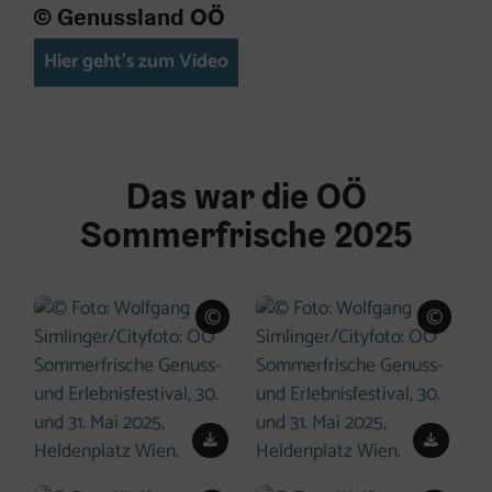
© Genussland OÖ
Hier geht's zum Video
Das war die OÖ
Sommerfrische 2025
©
©
Copyright öffnen
Copyri
Download
Down