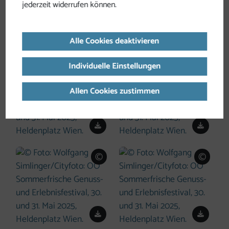
jederzeit widerrufen können.
Download
Down
Alle Cookies deaktivieren
Individuelle Einstellungen
©
©
Copyright öffnen
Copyri
Allen Cookies zustimmen
Download
Down
©
©
Copyright öffnen
Copyri
Download
Down